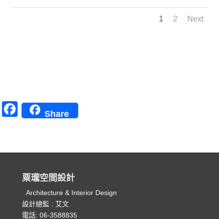
1
2
Next
F
Share
a
c
e
b
粟瓏空間設計
o
Architecture & Interior Design
o
設計總監 : 艾文
k
電話: 06-3588835