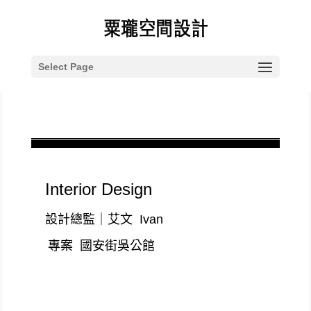
Select Page
國安街吳公館
by
vincent10113
|
9 月 24, 2019
|
project
,
住宅空間
,
老屋
翻修
Interior Design
設計總監｜
艾文
Ivan
專案 國安街吳公館