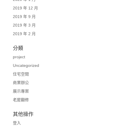
2019 年 12 月
2019 年 9 月
2019 年 3 月
2019 年 2 月
分類
project
Uncategorized
住宅空間
商業辦公
展示專案
老屋翻修
其他操作
登入