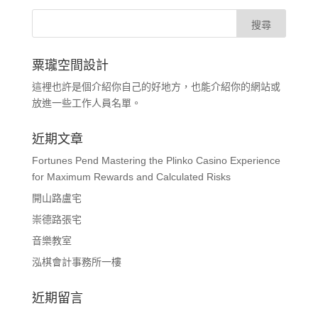
粟瓏空間設計
這裡也許是個介紹你自己的好地方，也能介紹你的網站或
放進一些工作人員名單。
近期文章
Fortunes Pend Mastering the Plinko Casino Experience
for Maximum Rewards and Calculated Risks
開山路盧宅
崇德路張宅
音樂教室
泓棋會計事務所一樓
近期留言