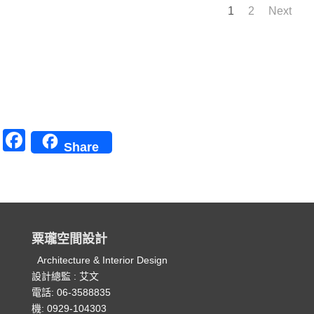
1
2
Next
F
Share
a
c
e
b
粟瓏空間設計
o
Architecture & Interior Design
o
設計總監 : 艾文
k
電話: 06-3588835
機: 0929-104303