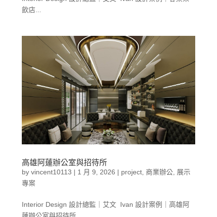
飲店...
高雄阿蓮辦公室與招待所
by
vincent10113
|
1 月 9, 2026
|
project
,
商業辦公
,
展示
專案
Interior Design 設計總監｜艾文 Ivan 設計案例｜高雄阿
蓮辦公室與招待所...