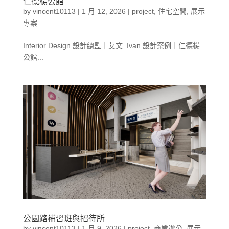
仁德楊公館
by
vincent10113
|
1 月 12, 2026
|
project
,
住宅空間
,
展示
專案
Interior Design 設計總監｜艾文 Ivan 設計案例｜仁德楊
公館...
公園路補習班與招待所
by
vincent10113
|
1 月 9, 2026
|
project
,
商業辦公
,
展示